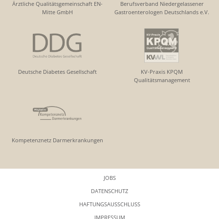
Ärztliche Qualitätsgemeinschaft EN-
Berufsverband Niedergelassener
Mitte GmbH
Gastroenterologen Deutschlands e.V.
Deutsche Diabetes Gesellschaft
KV-Praxis KPQM
Qualitätsmanagement
Kompetenznetz Darmerkrankungen
JOBS
DATENSCHUTZ
HAFTUNGSAUSSCHLUSS
IMPRESSUM